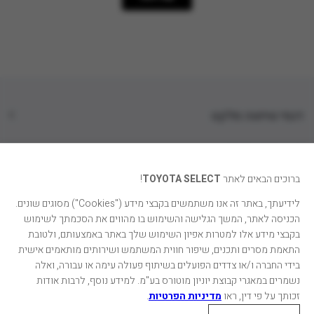
דגמי טויוטה סלקט
קטגוריות רכבים
ברוכים הבאים לאתר
TOYOTA SELECT
!
טויוטה סלקט
לידיעתך, באתר זה אנו משתמשים בקבצי מידע ("Cookies") מסוגים שונים.
הכניסה לאתר, המשך הגלישה והשימוש בו מהווים את הסכמתך לשימוש
יצירת קשר
בקבצי מידע אלו למטרות אפיון השימוש שלך באתר באמצעותם, ולטובת
התאמת מסרים ותכנים, שיפור חווית המשתמש ושירותים מותאמים אישית
בידי החברה ו/או צדדים הפועלים בשיתוף פעולה עימה או עבורה, ואלה
נשמרים במאגרי קבוצת יוניון מוטורס בע"מ. למידע נוסף, לרבות אודות
זכותך על פי דין, ראו
מדיניות הפרטיות
.