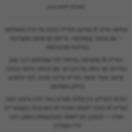
תתרגלו לנהוג גבוה
טויוטה אייגו
X
מציעה חוויית נהיגה עירונית מושלמת
– עם עיצוב קומפקטי, זריזות מרשימה ומערכות
בטיחות מתקדמות.
האייגו
X
מתאימה במיוחד למי שמחפש רכב קטן
במידות אך בולט על הכביש: עם תנוחה נהיגה גבוהה,
עיצוב צעיר ונועז, חוויית נהיגה מהנה, לצד חיסכון
בדלק ואמינות.
הודות לשילוב בין קלות תמרון בעיר לבין עיצוב נועז,
האייגו
X
הפכה לאחת המכוניות האהובות בקטגוריית
המיני – וכמובן, גם לאחת המבוקשות בשוק רכבי
היד השנייה.