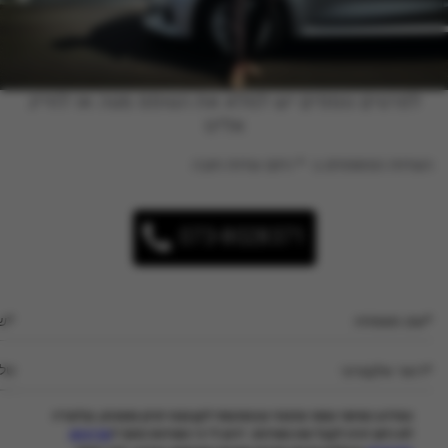
לפרטים נוספים יש למלא את הטופס מטה או לחייג
אלינו
השדות המסומנים ב- * הינם שדות חובה
073-8028371
המידע האישי נמסר מרצוני ובהסכמתי לקבוצת יוניון מוטורס, ובלעדיו
לא ניתן יהיה לקבל את השירות. ידוע לי כי השירות כפוף ל
מדיניות