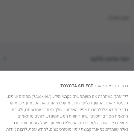
טוען נתונים...
דגמי טויוטה סלקט
קטגוריות רכבים
ברוכים הבאים לאתר
TOYOTA SELECT
!
טויוטה סלקט
לידיעתך, באתר זה אנו משתמשים בקבצי מידע ("Cookies") מסוגים שונים.
הכניסה לאתר, המשך הגלישה והשימוש בו מהווים את הסכמתך לשימוש
יצירת קשר
בקבצי מידע אלו למטרות אפיון השימוש שלך באתר באמצעותם, ולטובת
התאמת מסרים ותכנים, שיפור חווית המשתמש ושירותים מותאמים
אישית בידי החברה ו/או צדדים הפועלים בשיתוף פעולה עימה או עבורה,
ואלה נשמרים במאגרי קבוצת יוניון מוטורס בע"מ. למידע נוסף, לרבות אודות