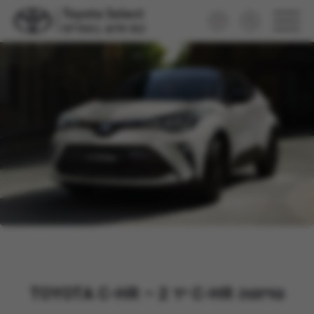
טויוטה C-HR יד 2 – TOYOTA C-HR