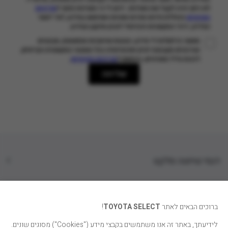
לא ניתן יהיה לקבל את השירות. ידוע לי כי השירות כפוף ל
מדיניות
הפרטיות
הכוללת פירוט אודות מטרות השימוש במידע, למי יימסר
המידע, דרכי התקשרות וזכויותיי לעיון ותיקון המידע
.
מאשר.ת לשלוח לי מידע, הצעות שיווקיות מותאמות, מבצעים
ועדכונים מקבוצת יוניון וסכונויותיה בכל אמצעי התקשורת הקיימים,
.
לרבות מייל ומסרונים, בהתאם ל
מדיניות הפרטיות
שליחה
דגמי טויוטה סלקט
קטגוריות רכבים
ברוכים הבאים לאתר
TOYOTA SELECT
!
טויוטה סלקט
לידיעתך, באתר זה אנו משתמשים בקבצי מידע ("Cookies") מסוגים שונים.