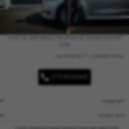
לפרטים נוספים יש למלא את הטופס מטה או לחייג
אלינו
השדות המסומנים ב- * הינם שדות חובה
073-8026442
המידע האישי נמסר מרצוני ובהסכמתי לקבוצת יוניון מוטורס, ובלעדיו