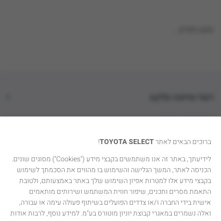
טוען נתונים...
דגמי טויוטה סלקט
קטגוריות רכבים
ברוכים הבאים לאתר
TOYOTA SELECT
!
טויוטה סלקט
לידיעתך, באתר זה אנו משתמשים בקבצי מידע ("Cookies") מסוגים שונים.
הכניסה לאתר, המשך הגלישה והשימוש בו מהווים את הסכמתך לשימוש
יצירת קשר
בקבצי מידע אלו למטרות אפיון השימוש שלך באתר באמצעותם, ולטובת
התאמת מסרים ותכנים, שיפור חווית המשתמש ושירותים מותאמים
אישית בידי החברה ו/או צדדים הפועלים בשיתוף פעולה עימה או עבורה,
ואלה נשמרים במאגרי קבוצת יוניון מוטורס בע"מ. למידע נוסף, לרבות אודות