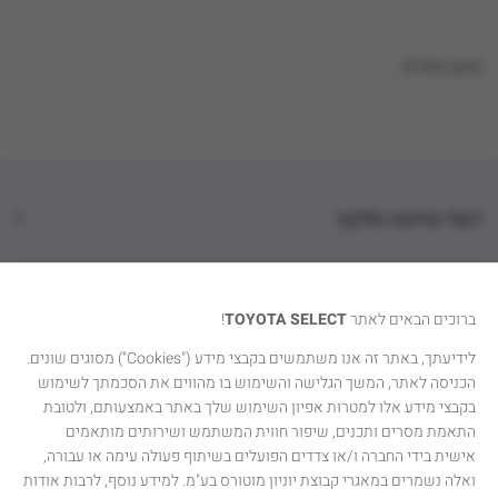
טוען נתונים...
דגמי טויוטה סלקט
קטגוריות רכבים
ברוכים הבאים לאתר
TOYOTA SELECT
!
טויוטה סלקט
לידיעתך, באתר זה אנו משתמשים בקבצי מידע ("Cookies") מסוגים שונים.
הכניסה לאתר, המשך הגלישה והשימוש בו מהווים את הסכמתך לשימוש
יצירת קשר
בקבצי מידע אלו למטרות אפיון השימוש שלך באתר באמצעותם, ולטובת
התאמת מסרים ותכנים, שיפור חווית המשתמש ושירותים מותאמים
אישית בידי החברה ו/או צדדים הפועלים בשיתוף פעולה עימה או עבורה,
ואלה נשמרים במאגרי קבוצת יוניון מוטורס בע"מ. למידע נוסף, לרבות אודות