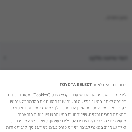
טוען נתונים...
דגמי טויוטה סלקט
קטגוריות רכבים
ברוכים הבאים לאתר
TOYOTA SELECT
!
טויוטה סלקט
לידיעתך, באתר זה אנו משתמשים בקבצי מידע ("Cookies") מסוגים שונים.
הכניסה לאתר, המשך הגלישה והשימוש בו מהווים את הסכמתך לשימוש
יצירת קשר
בקבצי מידע אלו למטרות אפיון השימוש שלך באתר באמצעותם, ולטובת
התאמת מסרים ותכנים, שיפור חווית המשתמש ושירותים מותאמים
אישית בידי החברה ו/או צדדים הפועלים בשיתוף פעולה עימה או עבורה,
ואלה נשמרים במאגרי קבוצת יוניון מוטורס בע"מ. למידע נוסף, לרבות אודות