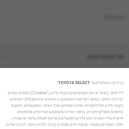
טוען נתונים...
דגמי טויוטה סלקט
קטגוריות רכבים
ברוכים הבאים לאתר
TOYOTA SELECT
!
טויוטה סלקט
לידיעתך, באתר זה אנו משתמשים בקבצי מידע ("Cookies") מסוגים שונים.
הכניסה לאתר, המשך הגלישה והשימוש בו מהווים את הסכמתך לשימוש
יצירת קשר
בקבצי מידע אלו למטרות אפיון השימוש שלך באתר באמצעותם, ולטובת
התאמת מסרים ותכנים, שיפור חווית המשתמש ושירותים מותאמים
אישית בידי החברה ו/או צדדים הפועלים בשיתוף פעולה עימה או עבורה,
ואלה נשמרים במאגרי קבוצת יוניון מוטורס בע"מ. למידע נוסף, לרבות אודות