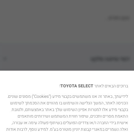
טוען נתונים...
דגמי טויוטה סלקט
קטגוריות רכבים
ברוכים הבאים לאתר
TOYOTA SELECT
!
טויוטה סלקט
לידיעתך, באתר זה אנו משתמשים בקבצי מידע ("Cookies") מסוגים שונים.
הכניסה לאתר, המשך הגלישה והשימוש בו מהווים את הסכמתך לשימוש
יצירת קשר
בקבצי מידע אלו למטרות אפיון השימוש שלך באתר באמצעותם, ולטובת
התאמת מסרים ותכנים, שיפור חווית המשתמש ושירותים מותאמים
אישית בידי החברה ו/או צדדים הפועלים בשיתוף פעולה עימה או עבורה,
ואלה נשמרים במאגרי קבוצת יוניון מוטורס בע"מ. למידע נוסף, לרבות אודות