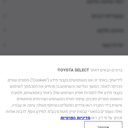
דגמי טויוטה סלקט
קטגוריות רכבים
טויוטה סלקט
יצירת קשר
ברוכים הבאים לאתר
TOYOTA SELECT
!
לידיעתך, באתר זה אנו משתמשים בקבצי מידע ("Cookies") מסוגים שונים.
הכניסה לאתר, המשך הגלישה והשימוש בו מהווים את הסכמתך לשימוש
(
מדיניות הפרטיות
תנאי שימוש
הצהרת נגישות
בקבצי מידע אלו למטרות אפיון השימוש שלך באתר באמצעותם, ולטובת
ק
Created by dooble
התאמת מסרים ותכנים, שיפור חווית המשתמש ושירותים מותאמים
מסלול מימון לדוגמה
מחיר מלא
י
₪
119,000
₪
1,093
אישית בידי החברה ו/או צדדים הפועלים בשיתוף פעולה עימה או עבורה,
לחודש
ש
ואלה נשמרים במאגרי קבוצת יוניון מוטורס בע"מ. למידע נוסף, לרבות אודות
ו
שריון רכב
מחשבון מימון
זכותך על פי דין, ראו
מדיניות הפרטיות
.
ר
אישור