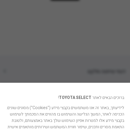
דגמי טויוטה סלקט
קטגוריות רכבים
ברוכים הבאים לאתר
TOYOTA SELECT
!
טויוטה סלקט
לידיעתך, באתר זה אנו משתמשים בקבצי מידע ("Cookies") מסוגים שונים.
הכניסה לאתר, המשך הגלישה והשימוש בו מהווים את הסכמתך לשימוש
יצירת קשר
בקבצי מידע אלו למטרות אפיון השימוש שלך באתר באמצעותם, ולטובת
התאמת מסרים ותכנים, שיפור חווית המשתמש ושירותים מותאמים אישית