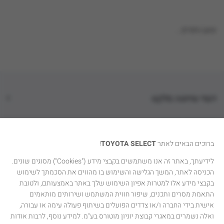
טוען נתונים...
דגמי טויוטה סלקט
קטגוריות רכבים
ברוכים הבאים לאתר
TOYOTA SELECT
!
טויוטה סלקט
לידיעתך, באתר זה אנו משתמשים בקבצי מידע ("Cookies") מסוגים שונים.
הכניסה לאתר, המשך הגלישה והשימוש בו מהווים את הסכמתך לשימוש
יצירת קשר
בקבצי מידע אלו למטרות אפיון השימוש שלך באתר באמצעותם, ולטובת
התאמת מסרים ותכנים, שיפור חווית המשתמש ושירותים מותאמים
אישית בידי החברה ו/או צדדים הפועלים בשיתוף פעולה עימה או עבורה,
ואלה נשמרים במאגרי קבוצת יוניון מוטורס בע"מ. למידע נוסף, לרבות אודות