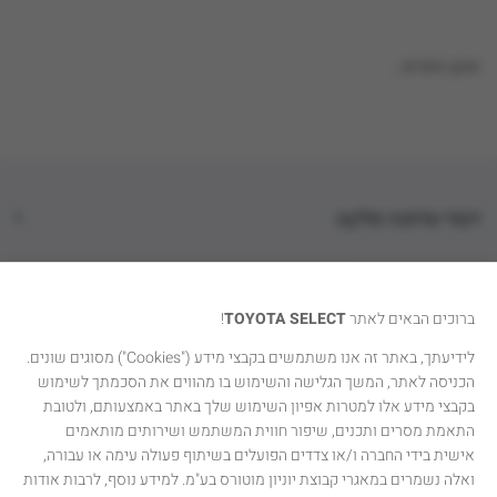
טוען נתונים...
דגמי טויוטה סלקט
קטגוריות רכבים
ברוכים הבאים לאתר
TOYOTA SELECT
!
טויוטה סלקט
לידיעתך, באתר זה אנו משתמשים בקבצי מידע ("Cookies") מסוגים שונים.
הכניסה לאתר, המשך הגלישה והשימוש בו מהווים את הסכמתך לשימוש
יצירת קשר
בקבצי מידע אלו למטרות אפיון השימוש שלך באתר באמצעותם, ולטובת
התאמת מסרים ותכנים, שיפור חווית המשתמש ושירותים מותאמים
אישית בידי החברה ו/או צדדים הפועלים בשיתוף פעולה עימה או עבורה,
ואלה נשמרים במאגרי קבוצת יוניון מוטורס בע"מ. למידע נוסף, לרבות אודות