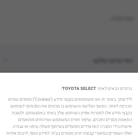
טוען נתונים...
דגמי טויוטה סלקט
קטגוריות רכבים
ברוכים הבאים לאתר
TOYOTA SELECT
!
טויוטה סלקט
לידיעתך, באתר זה אנו משתמשים בקבצי מידע ("Cookies") מסוגים שונים.
הכניסה לאתר, המשך הגלישה והשימוש בו מהווים את הסכמתך לשימוש
יצירת קשר
בקבצי מידע אלו למטרות אפיון השימוש שלך באתר באמצעותם, ולטובת
התאמת מסרים ותכנים, שיפור חווית המשתמש ושירותים מותאמים
אישית בידי החברה ו/או צדדים הפועלים בשיתוף פעולה עימה או עבורה,
ואלה נשמרים במאגרי קבוצת יוניון מוטורס בע"מ. למידע נוסף, לרבות אודות