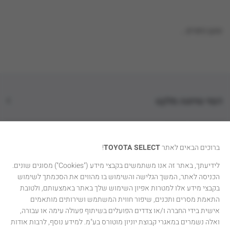
טוען נתונים...
דגמי טויוטה סלקט
קטגוריות רכבים
ברוכים הבאים לאתר
TOYOTA SELECT
!
טויוטה סלקט
לידיעתך, באתר זה אנו משתמשים בקבצי מידע ("Cookies") מסוגים שונים.
הכניסה לאתר, המשך הגלישה והשימוש בו מהווים את הסכמתך לשימוש
יצירת קשר
בקבצי מידע אלו למטרות אפיון השימוש שלך באתר באמצעותם, ולטובת
התאמת מסרים ותכנים, שיפור חווית המשתמש ושירותים מותאמים
אישית בידי החברה ו/או צדדים הפועלים בשיתוף פעולה עימה או עבורה,
ואלה נשמרים במאגרי קבוצת יוניון מוטורס בע"מ. למידע נוסף, לרבות אודות