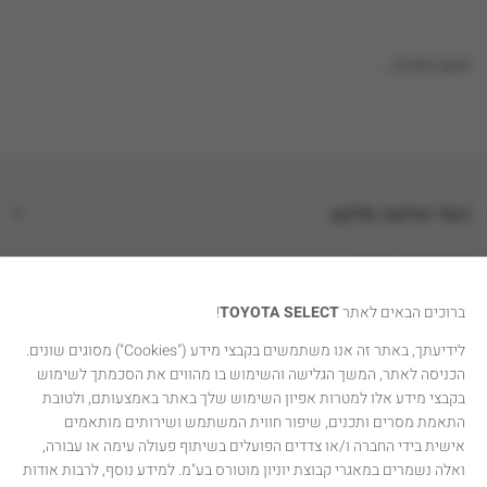
טוען נתונים...
דגמי טויוטה סלקט
קטגוריות רכבים
ברוכים הבאים לאתר
TOYOTA SELECT
!
טויוטה סלקט
לידיעתך, באתר זה אנו משתמשים בקבצי מידע ("Cookies") מסוגים שונים.
הכניסה לאתר, המשך הגלישה והשימוש בו מהווים את הסכמתך לשימוש
יצירת קשר
בקבצי מידע אלו למטרות אפיון השימוש שלך באתר באמצעותם, ולטובת
התאמת מסרים ותכנים, שיפור חווית המשתמש ושירותים מותאמים
אישית בידי החברה ו/או צדדים הפועלים בשיתוף פעולה עימה או עבורה,
ואלה נשמרים במאגרי קבוצת יוניון מוטורס בע"מ. למידע נוסף, לרבות אודות