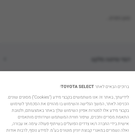
טוען נתונים...
דגמי טויוטה סלקט
קטגוריות רכבים
ברוכים הבאים לאתר
TOYOTA SELECT
!
טויוטה סלקט
לידיעתך, באתר זה אנו משתמשים בקבצי מידע ("Cookies") מסוגים שונים.
הכניסה לאתר, המשך הגלישה והשימוש בו מהווים את הסכמתך לשימוש
יצירת קשר
בקבצי מידע אלו למטרות אפיון השימוש שלך באתר באמצעותם, ולטובת
התאמת מסרים ותכנים, שיפור חווית המשתמש ושירותים מותאמים
אישית בידי החברה ו/או צדדים הפועלים בשיתוף פעולה עימה או עבורה,
ואלה נשמרים במאגרי קבוצת יוניון מוטורס בע"מ. למידע נוסף, לרבות אודות