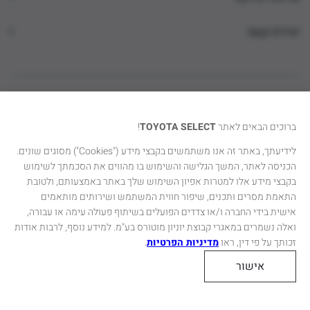
יצירת קשר
ברוכים הבאים לאתר
TOYOTA SELECT
!
(
מדיניות הפרטיות
תנאי שימוש
הצהרת נגישות
ק
Created by dooble
לידיעתך, באתר זה אנו משתמשים בקבצי מידע ("Cookies") מסוגים שונים.
הכניסה לאתר, המשך הגלישה והשימוש בו מהווים את הסכמתך לשימוש
י
בקבצי מידע אלו למטרות אפיון השימוש שלך באתר באמצעותם, ולטובת
ש
התאמת מסרים ותכנים, שיפור חווית המשתמש ושירותים מותאמים
ו
אישית בידי החברה ו/או צדדים הפועלים בשיתוף פעולה עימה או עבורה,
ר
ואלה נשמרים במאגרי קבוצת יוניון מוטורס בע"מ. למידע נוסף, לרבות אודות
ח
זכותך על פי דין, ראו
מדיניות הפרטיות
.
י
אישור
צ
ו
נ