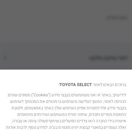
טוען נתונים...
דגמי טויוטה סלקט
קטגוריות רכבים
ברוכים הבאים לאתר
TOYOTA SELECT
!
טויוטה סלקט
לידיעתך, באתר זה אנו משתמשים בקבצי מידע ("Cookies") מסוגים שונים.
הכניסה לאתר, המשך הגלישה והשימוש בו מהווים את הסכמתך לשימוש
יצירת קשר
בקבצי מידע אלו למטרות אפיון השימוש שלך באתר באמצעותם, ולטובת
התאמת מסרים ותכנים, שיפור חווית המשתמש ושירותים מותאמים
אישית בידי החברה ו/או צדדים הפועלים בשיתוף פעולה עימה או עבורה,
ואלה נשמרים במאגרי קבוצת יוניון מוטורס בע"מ. למידע נוסף, לרבות אודות