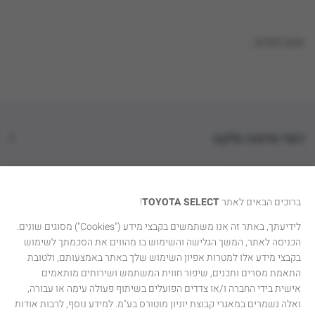
טוען נתונים...
דגמי טויוטה סלקט
קטגוריות רכבים
ברוכים הבאים לאתר
TOYOTA SELECT
!
טויוטה סלקט
לידיעתך, באתר זה אנו משתמשים בקבצי מידע ("Cookies") מסוגים שונים.
הכניסה לאתר, המשך הגלישה והשימוש בו מהווים את הסכמתך לשימוש
יצירת קשר
בקבצי מידע אלו למטרות אפיון השימוש שלך באתר באמצעותם, ולטובת
התאמת מסרים ותכנים, שיפור חווית המשתמש ושירותים מותאמים
אישית בידי החברה ו/או צדדים הפועלים בשיתוף פעולה עימה או עבורה,
ואלה נשמרים במאגרי קבוצת יוניון מוטורס בע"מ. למידע נוסף, לרבות אודות