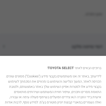
טוען נתונים...
דגמי טויוטה סלקט
קטגוריות רכבים
ברוכים הבאים לאתר
TOYOTA SELECT
!
טויוטה סלקט
לידיעתך, באתר זה אנו משתמשים בקבצי מידע ("Cookies") מסוגים שונים.
הכניסה לאתר, המשך הגלישה והשימוש בו מהווים את הסכמתך לשימוש
יצירת קשר
בקבצי מידע אלו למטרות אפיון השימוש שלך באתר באמצעותם, ולטובת
התאמת מסרים ותכנים, שיפור חווית המשתמש ושירותים מותאמים
אישית בידי החברה ו/או צדדים הפועלים בשיתוף פעולה עימה או עבורה,
ואלה נשמרים במאגרי קבוצת יוניון מוטורס בע"מ. למידע נוסף, לרבות אודות