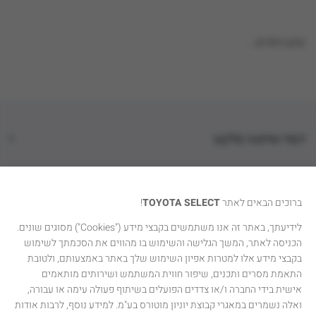
טוען נתונים...
דגמי טויוטה סלקט
קטגוריות רכבים
ברוכים הבאים לאתר
TOYOTA SELECT
!
טויוטה סלקט
לידיעתך, באתר זה אנו משתמשים בקבצי מידע ("Cookies") מסוגים שונים.
הכניסה לאתר, המשך הגלישה והשימוש בו מהווים את הסכמתך לשימוש
יצירת קשר
בקבצי מידע אלו למטרות אפיון השימוש שלך באתר באמצעותם, ולטובת
התאמת מסרים ותכנים, שיפור חווית המשתמש ושירותים מותאמים
אישית בידי החברה ו/או צדדים הפועלים בשיתוף פעולה עימה או עבורה,
ואלה נשמרים במאגרי קבוצת יוניון מוטורס בע"מ. למידע נוסף, לרבות אודות