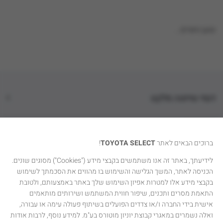
טוען נתונים...
דגמי טויוטה סלקט
קטגוריות רכבים
ברוכים הבאים לאתר
TOYOTA SELECT
!
טויוטה סלקט
לידיעתך, באתר זה אנו משתמשים בקבצי מידע ("Cookies") מסוגים שונים.
הכניסה לאתר, המשך הגלישה והשימוש בו מהווים את הסכמתך לשימוש
יצירת קשר
בקבצי מידע אלו למטרות אפיון השימוש שלך באתר באמצעותם, ולטובת
התאמת מסרים ותכנים, שיפור חווית המשתמש ושירותים מותאמים
אישית בידי החברה ו/או צדדים הפועלים בשיתוף פעולה עימה או עבורה,
ואלה נשמרים במאגרי קבוצת יוניון מוטורס בע"מ. למידע נוסף, לרבות אודות