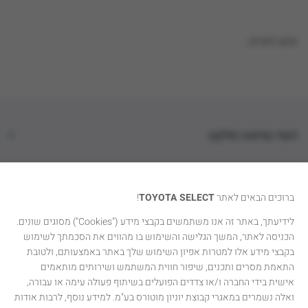
טוען נתונים...
דגמי טויוטה סלקט
קטגוריות רכבים
ברוכים הבאים לאתר
TOYOTA SELECT
!
טויוטה סלקט
לידיעתך, באתר זה אנו משתמשים בקבצי מידע ("Cookies") מסוגים שונים.
הכניסה לאתר, המשך הגלישה והשימוש בו מהווים את הסכמתך לשימוש
יצירת קשר
בקבצי מידע אלו למטרות אפיון השימוש שלך באתר באמצעותם, ולטובת
התאמת מסרים ותכנים, שיפור חווית המשתמש ושירותים מותאמים
אישית בידי החברה ו/או צדדים הפועלים בשיתוף פעולה עימה או עבורה,
ואלה נשמרים במאגרי קבוצת יוניון מוטורס בע"מ. למידע נוסף, לרבות אודות