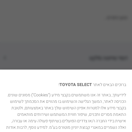
טוען נתונים...
דגמי טויוטה סלקט
קטגוריות רכבים
ברוכים הבאים לאתר
TOYOTA SELECT
!
טויוטה סלקט
לידיעתך, באתר זה אנו משתמשים בקבצי מידע ("Cookies") מסוגים שונים.
הכניסה לאתר, המשך הגלישה והשימוש בו מהווים את הסכמתך לשימוש
יצירת קשר
בקבצי מידע אלו למטרות אפיון השימוש שלך באתר באמצעותם, ולטובת
התאמת מסרים ותכנים, שיפור חווית המשתמש ושירותים מותאמים
אישית בידי החברה ו/או צדדים הפועלים בשיתוף פעולה עימה או עבורה,
ואלה נשמרים במאגרי קבוצת יוניון מוטורס בע"מ. למידע נוסף, לרבות אודות