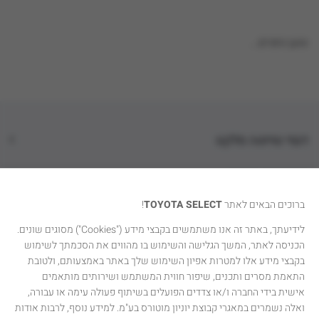
טוען נתונים...
דגמי טויוטה סלקט
קטגוריות רכבים
ברוכים הבאים לאתר
TOYOTA SELECT
!
טויוטה סלקט
לידיעתך, באתר זה אנו משתמשים בקבצי מידע ("Cookies") מסוגים שונים.
הכניסה לאתר, המשך הגלישה והשימוש בו מהווים את הסכמתך לשימוש
יצירת קשר
בקבצי מידע אלו למטרות אפיון השימוש שלך באתר באמצעותם, ולטובת
התאמת מסרים ותכנים, שיפור חווית המשתמש ושירותים מותאמים
אישית בידי החברה ו/או צדדים הפועלים בשיתוף פעולה עימה או עבורה,
ואלה נשמרים במאגרי קבוצת יוניון מוטורס בע"מ. למידע נוסף, לרבות אודות