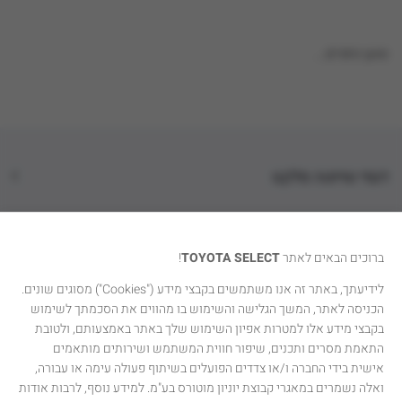
טוען נתונים...
דגמי טויוטה סלקט
קטגוריות רכבים
ברוכים הבאים לאתר
TOYOTA SELECT
!
טויוטה סלקט
לידיעתך, באתר זה אנו משתמשים בקבצי מידע ("Cookies") מסוגים שונים.
הכניסה לאתר, המשך הגלישה והשימוש בו מהווים את הסכמתך לשימוש
יצירת קשר
בקבצי מידע אלו למטרות אפיון השימוש שלך באתר באמצעותם, ולטובת
התאמת מסרים ותכנים, שיפור חווית המשתמש ושירותים מותאמים
אישית בידי החברה ו/או צדדים הפועלים בשיתוף פעולה עימה או עבורה,
ואלה נשמרים במאגרי קבוצת יוניון מוטורס בע"מ. למידע נוסף, לרבות אודות