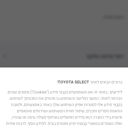
טוען נתונים...
דגמי טויוטה סלקט
קטגוריות רכבים
ברוכים הבאים לאתר
TOYOTA SELECT
!
טויוטה סלקט
לידיעתך, באתר זה אנו משתמשים בקבצי מידע ("Cookies") מסוגים שונים.
הכניסה לאתר, המשך הגלישה והשימוש בו מהווים את הסכמתך לשימוש
יצירת קשר
בקבצי מידע אלו למטרות אפיון השימוש שלך באתר באמצעותם, ולטובת
התאמת מסרים ותכנים, שיפור חווית המשתמש ושירותים מותאמים
אישית בידי החברה ו/או צדדים הפועלים בשיתוף פעולה עימה או עבורה,
ואלה נשמרים במאגרי קבוצת יוניון מוטורס בע"מ. למידע נוסף, לרבות אודות