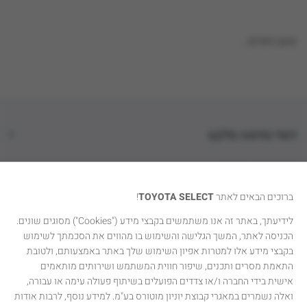
טוען נתונים...
דגמי טויוטה סלקט
קטגוריות רכבים
ברוכים הבאים לאתר
TOYOTA SELECT
!
טויוטה סלקט
לידיעתך, באתר זה אנו משתמשים בקבצי מידע ("Cookies") מסוגים שונים.
הכניסה לאתר, המשך הגלישה והשימוש בו מהווים את הסכמתך לשימוש
יצירת קשר
בקבצי מידע אלו למטרות אפיון השימוש שלך באתר באמצעותם, ולטובת
התאמת מסרים ותכנים, שיפור חווית המשתמש ושירותים מותאמים
אישית בידי החברה ו/או צדדים הפועלים בשיתוף פעולה עימה או עבורה,
ואלה נשמרים במאגרי קבוצת יוניון מוטורס בע"מ. למידע נוסף, לרבות אודות