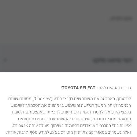
טוען נתונים...
דגמי טויוטה סלקט
קטגוריות רכבים
ברוכים הבאים לאתר
TOYOTA SELECT
!
טויוטה סלקט
לידיעתך, באתר זה אנו משתמשים בקבצי מידע ("Cookies") מסוגים שונים.
הכניסה לאתר, המשך הגלישה והשימוש בו מהווים את הסכמתך לשימוש
יצירת קשר
בקבצי מידע אלו למטרות אפיון השימוש שלך באתר באמצעותם, ולטובת
התאמת מסרים ותכנים, שיפור חווית המשתמש ושירותים מותאמים
אישית בידי החברה ו/או צדדים הפועלים בשיתוף פעולה עימה או עבורה,
ואלה נשמרים במאגרי קבוצת יוניון מוטורס בע"מ. למידע נוסף, לרבות אודות