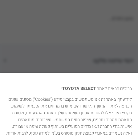
טוען נתונים...
דגמי טויוטה סלקט
קטגוריות רכבים
ברוכים הבאים לאתר
TOYOTA SELECT
!
טויוטה סלקט
לידיעתך, באתר זה אנו משתמשים בקבצי מידע ("Cookies") מסוגים שונים.
הכניסה לאתר, המשך הגלישה והשימוש בו מהווים את הסכמתך לשימוש
יצירת קשר
בקבצי מידע אלו למטרות אפיון השימוש שלך באתר באמצעותם, ולטובת
התאמת מסרים ותכנים, שיפור חווית המשתמש ושירותים מותאמים
אישית בידי החברה ו/או צדדים הפועלים בשיתוף פעולה עימה או עבורה,
ואלה נשמרים במאגרי קבוצת יוניון מוטורס בע"מ. למידע נוסף, לרבות אודות