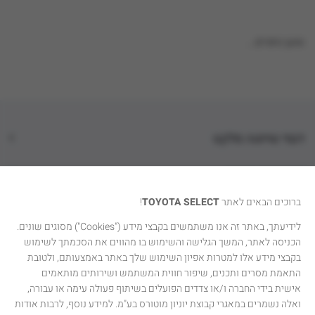
טוען נתונים...
דגמי טויוטה סלקט
קטגוריות רכבים
ברוכים הבאים לאתר
TOYOTA SELECT
!
טויוטה סלקט
לידיעתך, באתר זה אנו משתמשים בקבצי מידע ("Cookies") מסוגים שונים.
הכניסה לאתר, המשך הגלישה והשימוש בו מהווים את הסכמתך לשימוש
יצירת קשר
בקבצי מידע אלו למטרות אפיון השימוש שלך באתר באמצעותם, ולטובת
התאמת מסרים ותכנים, שיפור חווית המשתמש ושירותים מותאמים
אישית בידי החברה ו/או צדדים הפועלים בשיתוף פעולה עימה או עבורה,
ואלה נשמרים במאגרי קבוצת יוניון מוטורס בע"מ. למידע נוסף, לרבות אודות