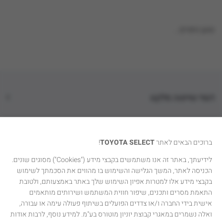
טוען נתונים...
דגמי טויוטה סלקט
קטגוריות רכבים
ברוכים הבאים לאתר
TOYOTA SELECT
!
טויוטה סלקט
לידיעתך, באתר זה אנו משתמשים בקבצי מידע ("Cookies") מסוגים שונים.
הכניסה לאתר, המשך הגלישה והשימוש בו מהווים את הסכמתך לשימוש
יצירת קשר
בקבצי מידע אלו למטרות אפיון השימוש שלך באתר באמצעותם, ולטובת
התאמת מסרים ותכנים, שיפור חווית המשתמש ושירותים מותאמים
אישית בידי החברה ו/או צדדים הפועלים בשיתוף פעולה עימה או עבורה,
ואלה נשמרים במאגרי קבוצת יוניון מוטורס בע"מ. למידע נוסף, לרבות אודות