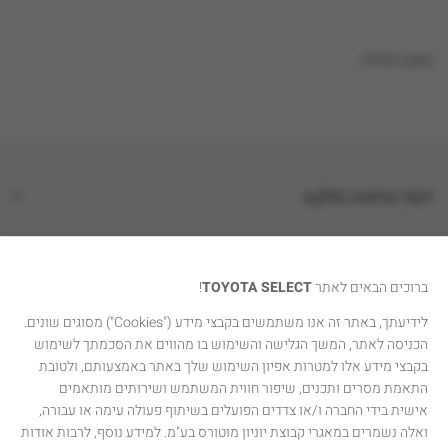
טוען נתונים...
דגמי טויוטה סלקט
קטגוריות רכבים
ברוכים הבאים לאתר
TOYOTA SELECT
!
טויוטה סלקט
לידיעתך, באתר זה אנו משתמשים בקבצי מידע ("Cookies") מסוגים שונים.
הכניסה לאתר, המשך הגלישה והשימוש בו מהווים את הסכמתך לשימוש
יצירת קשר
בקבצי מידע אלו למטרות אפיון השימוש שלך באתר באמצעותם, ולטובת
התאמת מסרים ותכנים, שיפור חווית המשתמש ושירותים מותאמים
אישית בידי החברה ו/או צדדים הפועלים בשיתוף פעולה עימה או עבורה,
ואלה נשמרים במאגרי קבוצת יוניון מוטורס בע"מ. למידע נוסף, לרבות אודות