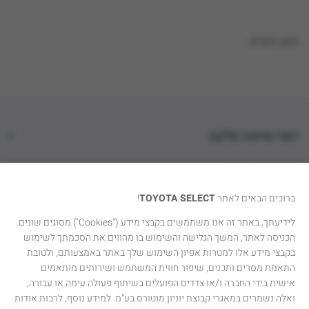
טוען נתונים...
דגמי טויוטה סלקט
קטגוריות רכבים
ברוכים הבאים לאתר
TOYOTA SELECT
!
טויוטה סלקט
לידיעתך, באתר זה אנו משתמשים בקבצי מידע ("Cookies") מסוגים שונים.
הכניסה לאתר, המשך הגלישה והשימוש בו מהווים את הסכמתך לשימוש
יצירת קשר
בקבצי מידע אלו למטרות אפיון השימוש שלך באתר באמצעותם, ולטובת
התאמת מסרים ותכנים, שיפור חווית המשתמש ושירותים מותאמים
אישית בידי החברה ו/או צדדים הפועלים בשיתוף פעולה עימה או עבורה,
ואלה נשמרים במאגרי קבוצת יוניון מוטורס בע"מ. למידע נוסף, לרבות אודות