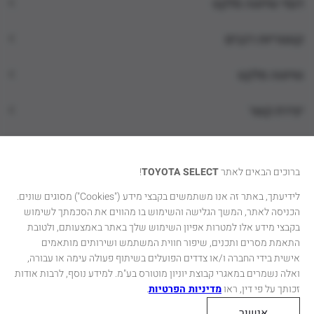
דגמי טויוטה סלקט
קטגוריות רכבים
טויוטה סלקט
יצירת קשר
ברוכים הבאים לאתר
TOYOTA SELECT
!
לידיעתך, באתר זה אנו משתמשים בקבצי מידע ("Cookies") מסוגים שונים.
הכניסה לאתר, המשך הגלישה והשימוש בו מהווים את הסכמתך לשימוש
(
מדיניות הפרטיות
תנאי שימוש
הצהרת נגישות
בקבצי מידע אלו למטרות אפיון השימוש שלך באתר באמצעותם, ולטובת
ק
Created by dooble
התאמת מסרים ותכנים, שיפור חווית המשתמש ושירותים מותאמים
מסלול מימון לדוגמה
מחיר מלא
י
₪
158,900
₪
1,679
אישית בידי החברה ו/או צדדים הפועלים בשיתוף פעולה עימה או עבורה,
לחודש
ש
ואלה נשמרים במאגרי קבוצת יוניון מוטורס בע"מ. למידע נוסף, לרבות אודות
ו
שריון רכב
מחשבון מימון
זכותך על פי דין, ראו
מדיניות הפרטיות
.
ר
אישור