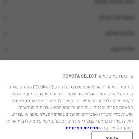
דגמי טויוטה סלקט
קטגוריות רכבים
טויוטה סלקט
יצירת קשר
ברוכים הבאים לאתר
TOYOTA SELECT
!
לידיעתך, באתר זה אנו משתמשים בקבצי מידע ("Cookies") מסוגים שונים.
הכניסה לאתר, המשך הגלישה והשימוש בו מהווים את הסכמתך לשימוש
(
מדיניות הפרטיות
תנאי שימוש
הצהרת נגישות
בקבצי מידע אלו למטרות אפיון השימוש שלך באתר באמצעותם, ולטובת
ק
Created by dooble
התאמת מסרים ותכנים, שיפור חווית המשתמש ושירותים מותאמים
מסלול מימון לדוגמה
מחיר מלא
י
₪
155,000
₪
2,056
אישית בידי החברה ו/או צדדים הפועלים בשיתוף פעולה עימה או עבורה,
לחודש
ש
ואלה נשמרים במאגרי קבוצת יוניון מוטורס בע"מ. למידע נוסף, לרבות אודות
ו
שריון רכב
מחשבון מימון
זכותך על פי דין, ראו
מדיניות הפרטיות
.
ר
אישור