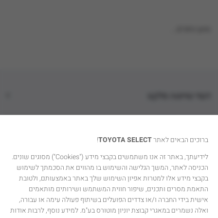
טוען נתונים...
דגמי טויוטה סלקט
קטגוריות רכבים
ברוכים הבאים לאתר
TOYOTA SELECT
!
טויוטה סלקט
לידיעתך, באתר זה אנו משתמשים בקבצי מידע ("Cookies") מסוגים שונים.
הכניסה לאתר, המשך הגלישה והשימוש בו מהווים את הסכמתך לשימוש
יצירת קשר
בקבצי מידע אלו למטרות אפיון השימוש שלך באתר באמצעותם, ולטובת
התאמת מסרים ותכנים, שיפור חווית המשתמש ושירותים מותאמים
אישית בידי החברה ו/או צדדים הפועלים בשיתוף פעולה עימה או עבורה,
ואלה נשמרים במאגרי קבוצת יוניון מוטורס בע"מ. למידע נוסף, לרבות אודות