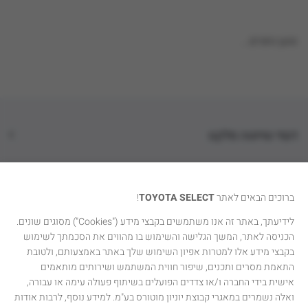
טוען נתונים...
דגמי טויוטה סלקט
קטגוריות רכבים
ברוכים הבאים לאתר
TOYOTA SELECT
!
טויוטה סלקט
לידיעתך, באתר זה אנו משתמשים בקבצי מידע ("Cookies") מסוגים שונים.
הכניסה לאתר, המשך הגלישה והשימוש בו מהווים את הסכמתך לשימוש
יצירת קשר
בקבצי מידע אלו למטרות אפיון השימוש שלך באתר באמצעותם, ולטובת
התאמת מסרים ותכנים, שיפור חווית המשתמש ושירותים מותאמים
אישית בידי החברה ו/או צדדים הפועלים בשיתוף פעולה עימה או עבורה,
ואלה נשמרים במאגרי קבוצת יוניון מוטורס בע"מ. למידע נוסף, לרבות אודות