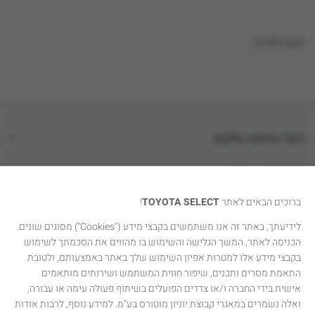
טוען נתונים...
דגמי טויוטה סלקט
קטגוריות רכבים
ברוכים הבאים לאתר
TOYOTA SELECT
!
טויוטה סלקט
לידיעתך, באתר זה אנו משתמשים בקבצי מידע ("Cookies") מסוגים שונים.
הכניסה לאתר, המשך הגלישה והשימוש בו מהווים את הסכמתך לשימוש
יצירת קשר
בקבצי מידע אלו למטרות אפיון השימוש שלך באתר באמצעותם, ולטובת
התאמת מסרים ותכנים, שיפור חווית המשתמש ושירותים מותאמים
אישית בידי החברה ו/או צדדים הפועלים בשיתוף פעולה עימה או עבורה,
ואלה נשמרים במאגרי קבוצת יוניון מוטורס בע"מ. למידע נוסף, לרבות אודות