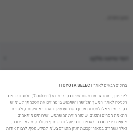
טוען נתונים...
דגמי טויוטה סלקט
קטגוריות רכבים
ברוכים הבאים לאתר
TOYOTA SELECT
!
טויוטה סלקט
לידיעתך, באתר זה אנו משתמשים בקבצי מידע ("Cookies") מסוגים שונים.
הכניסה לאתר, המשך הגלישה והשימוש בו מהווים את הסכמתך לשימוש
יצירת קשר
בקבצי מידע אלו למטרות אפיון השימוש שלך באתר באמצעותם, ולטובת
התאמת מסרים ותכנים, שיפור חווית המשתמש ושירותים מותאמים
אישית בידי החברה ו/או צדדים הפועלים בשיתוף פעולה עימה או עבורה,
ואלה נשמרים במאגרי קבוצת יוניון מוטורס בע"מ. למידע נוסף, לרבות אודות