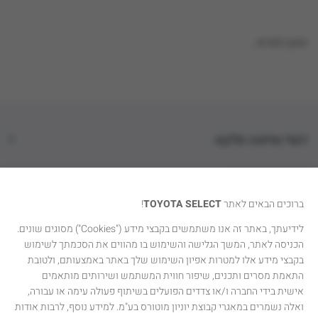
טוען נתונים...
דגמי טויוטה סלקט
קטגוריות רכבים
ברוכים הבאים לאתר
TOYOTA SELECT
!
טויוטה סלקט
לידיעתך, באתר זה אנו משתמשים בקבצי מידע ("Cookies") מסוגים שונים.
הכניסה לאתר, המשך הגלישה והשימוש בו מהווים את הסכמתך לשימוש
יצירת קשר
בקבצי מידע אלו למטרות אפיון השימוש שלך באתר באמצעותם, ולטובת
התאמת מסרים ותכנים, שיפור חווית המשתמש ושירותים מותאמים
אישית בידי החברה ו/או צדדים הפועלים בשיתוף פעולה עימה או עבורה,
ואלה נשמרים במאגרי קבוצת יוניון מוטורס בע"מ. למידע נוסף, לרבות אודות