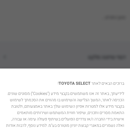
טוען נתונים...
דגמי טויוטה סלקט
קטגוריות רכבים
ברוכים הבאים לאתר
TOYOTA SELECT
!
טויוטה סלקט
לידיעתך, באתר זה אנו משתמשים בקבצי מידע ("Cookies") מסוגים שונים.
הכניסה לאתר, המשך הגלישה והשימוש בו מהווים את הסכמתך לשימוש
יצירת קשר
בקבצי מידע אלו למטרות אפיון השימוש שלך באתר באמצעותם, ולטובת
התאמת מסרים ותכנים, שיפור חווית המשתמש ושירותים מותאמים
אישית בידי החברה ו/או צדדים הפועלים בשיתוף פעולה עימה או עבורה,
ואלה נשמרים במאגרי קבוצת יוניון מוטורס בע"מ. למידע נוסף, לרבות אודות