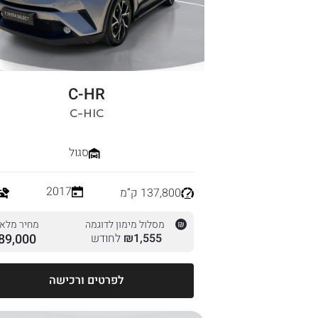
C-HR
C-HIC
סגול
2017
137,800 ק”מ
מסלול מימון לדוגמה
מחיר מלא
1,555
₪
לחודש
89,000
לפרטים ורכישה