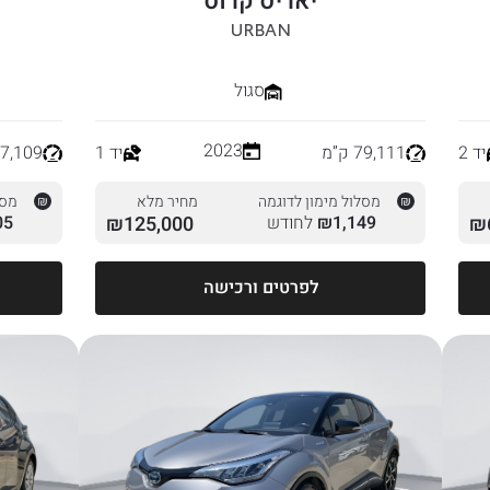
יאריס קרוס
URBAN
סגול
2023
יד 2
79,111 ק”מ
יד 1
147,109 
מסלול מימון לדוגמה
מחיר מלא
מסל
₪
1,149
₪
לחודש
125,000
₪
05
לפרטים ורכישה