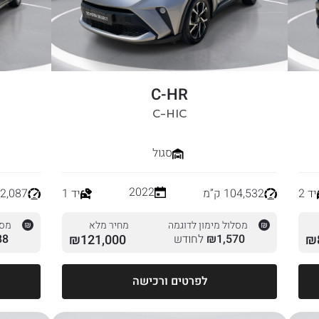
C-HR
C-HIC
סגול
2022
יד 2
104,532 ק”מ
יד 1
72,087 ק”
מסלול מימון לדוגמה
מחיר מלא
מסל
₪
1,570
₪
לחודש
121,000
₪
88
לפרטים ורכישה