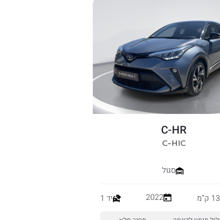
C-HR
C-HIC
סגול
2022
ק”מ
יד 1