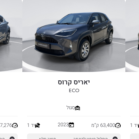
יאריס קרוס
ECO
סגול
2023
יד 1
63,400 ק”מ
יד 1
137,276 