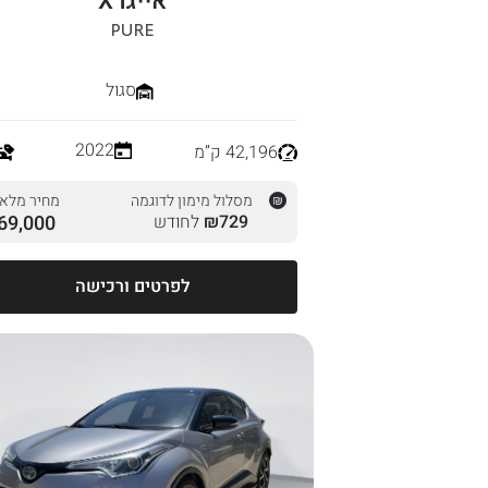
אייגו X
PURE
סגול
2022
42,196 ק”מ
מסלול מימון לדוגמה
מחיר מלא
729
₪
לחודש
69,000
לפרטים ורכישה