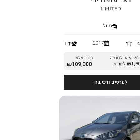
ראב 4 היברידי
LIMITED
סגול
2017
ק”מ
יד 1
ול מימון לדוגמה
מחיר מלא
1,9
₪
לחודש
109,000
₪
לפרטים ורכישה