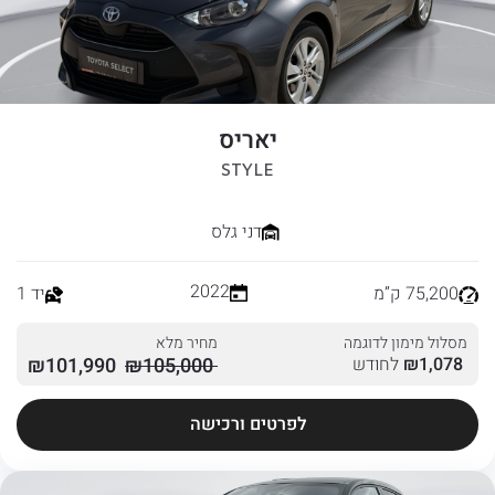
יאריס
STYLE
דני גלס
2022
75,200 ק”מ
יד 1
מסלול מימון לדוגמה
מחיר מלא
1,078
₪
לחודש
105,000
₪
101,990
₪
לפרטים ורכישה