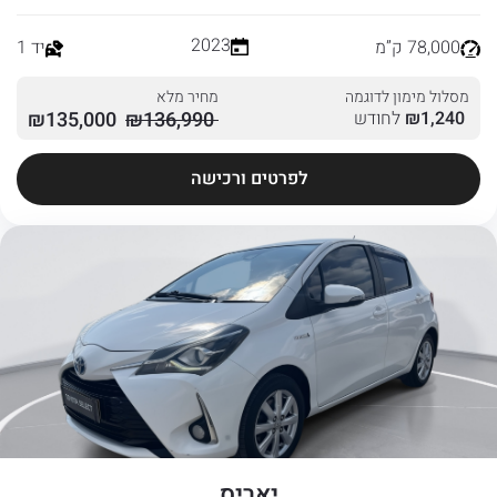
2023
78,000 ק”מ
יד 1
מסלול מימון לדוגמה
מחיר מלא
1,240
₪
לחודש
136,990
₪
135,000
₪
לפרטים ורכישה
יאריס