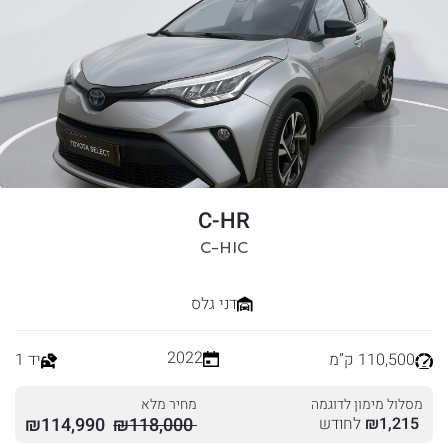
C-HR
C-HIC
דני גלס
2022
110,500 ק”מ
יד 1
מסלול מימון לדוגמה
מחיר מלא
1,215
₪
לחודש
118,000
₪
114,990
₪